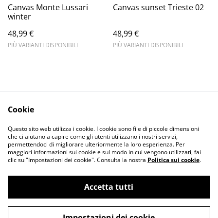
Canvas Monte Lussari
Canvas sunset Trieste 02
winter
48,99 €
48,99 €
PIÙ VARIANTI DISPONIBILI
PIÙ VARIANTI DISPONIBILI
Cookie
Informativa sulla
Terms and
Questo sito web utilizza i cookie. I cookie sono file di piccole dimensioni
privacy
conditions
che ci aiutano a capire come gli utenti utilizzano i nostri servizi,
permettendoci di migliorare ulteriormente la loro esperienza. Per
maggiori informazioni sui cookie e sul modo in cui vengono utilizzati, fai
clic su "Impostazioni dei cookie". Consulta la nostra
Politica sui cookie
.
Accetta tutti
©
2026
Merlin Visual
Impostazioni dei cookie