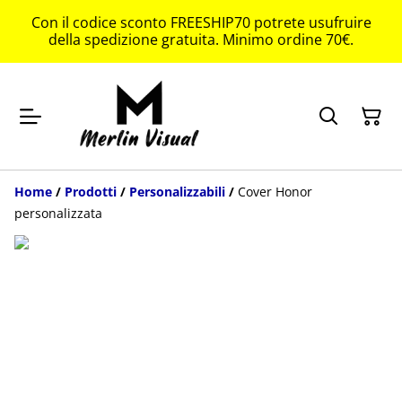
Con il codice sconto FREESHIP70 potrete usufruire
della spedizione gratuita. Minimo ordine 70€.
Home
/
Prodotti
/
Personalizzabili
/
Cover Honor
personalizzata