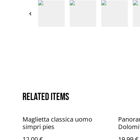
Related items
Maglietta classica uomo
Panora
simpri pies
Dolomi
12,00 €
19,99 €