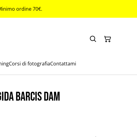
 Minimo ordine 70€.
ming
Corsi di fotografia
Contattami
gida Barcis dam