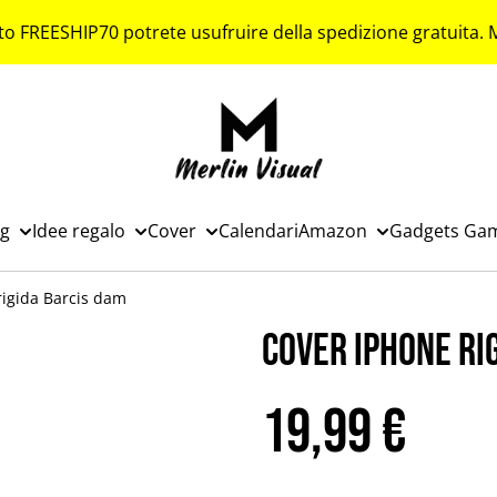
to FREESHIP70 potrete usufruire della spedizione gratuita.
ng
Idee regalo
Cover
Calendari
Amazon
Gadgets Ga
rigida Barcis dam
Cover iPhone ri
19,99 €