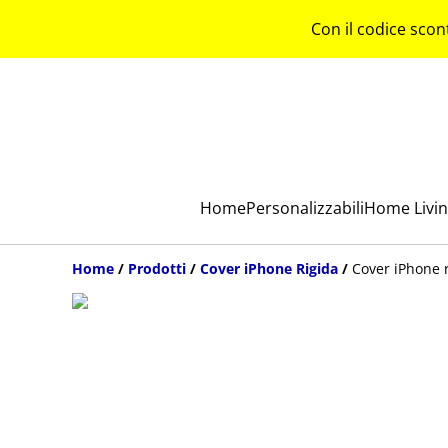
Con il codice scon
Home
Personalizzabili
Home Livi
Home
/
Prodotti
/
Cover iPhone Rigida
/
Cover iPhone 