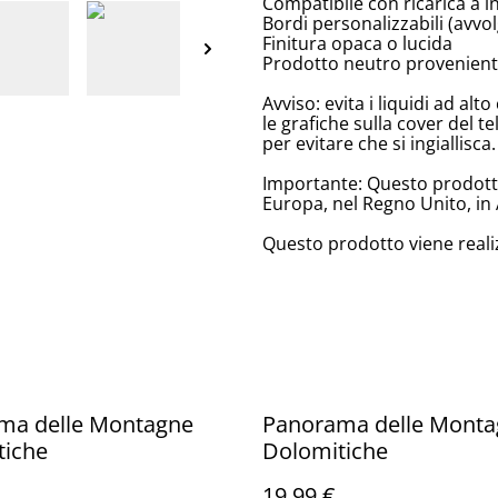
Compatibile con ricarica a 
Bordi personalizzabili (avv
Finitura opaca o lucida
Prodotto neutro provenient
Avviso: evita i liquidi ad a
le grafiche sulla cover del te
per evitare che si ingiallisca.
Importante: Questo prodotto 
Europa, nel Regno Unito, in 
Questo prodotto viene reali
ma delle Montagne
Panorama delle Mont
tiche
Dolomitiche
19,99 €