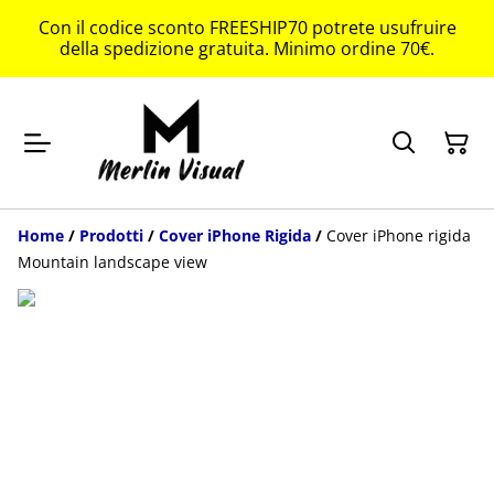
Con il codice sconto FREESHIP70 potrete usufruire
della spedizione gratuita. Minimo ordine 70€.
Home
/
Prodotti
/
Cover iPhone Rigida
/
Cover iPhone rigida
Mountain landscape view