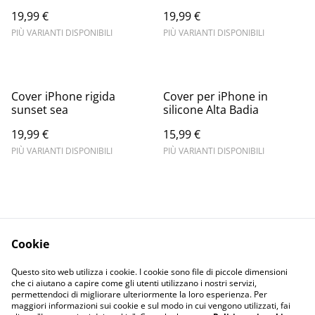
19,99 €
19,99 €
PIÙ VARIANTI DISPONIBILI
PIÙ VARIANTI DISPONIBILI
Cover iPhone rigida
Cover per iPhone in
sunset sea
silicone Alta Badia
19,99 €
15,99 €
PIÙ VARIANTI DISPONIBILI
PIÙ VARIANTI DISPONIBILI
Cookie
Informativa sulla
Terms and
Questo sito web utilizza i cookie. I cookie sono file di piccole dimensioni
privacy
conditions
che ci aiutano a capire come gli utenti utilizzano i nostri servizi,
permettendoci di migliorare ulteriormente la loro esperienza. Per
maggiori informazioni sui cookie e sul modo in cui vengono utilizzati, fai