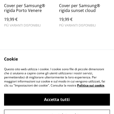
Cover per Samsung®
Cover per Samsung®
rigida Porto Venere
rigida sunset cloud
19,99 €
19,99 €
PIÙ VARIANTI DISPONIBILI
PIÙ VARIANTI DISPONIBILI
Cookie
Informativa sulla
Terms and
Questo sito web utilizza i cookie. I cookie sono file di piccole dimensioni
privacy
conditions
che ci aiutano a capire come gli utenti utilizzano i nostri servizi,
permettendoci di migliorare ulteriormente la loro esperienza. Per
maggiori informazioni sui cookie e sul modo in cui vengono utilizzati, fai
clic su "Impostazioni dei cookie". Consulta la nostra
Politica sui cookie
.
Accetta tutti
©
2026
Merlin Visual