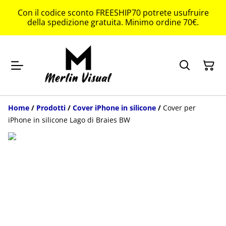
Con il codice sconto FREESHIP70 potrete usufruire
della spedizione gratuita. Minimo ordine 70€.
Home
/
Prodotti
/
Cover iPhone in silicone
/
Cover per
iPhone in silicone Lago di Braies BW