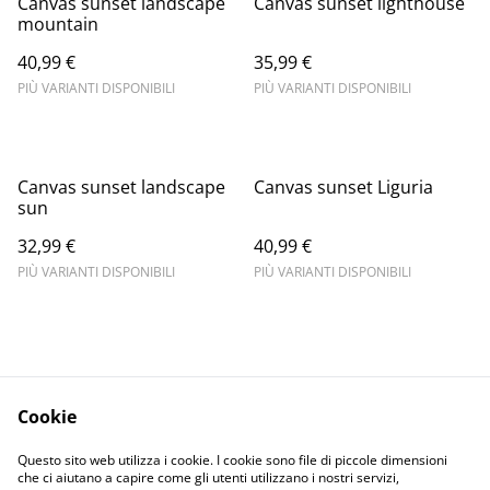
Canvas sunset landscape
Canvas sunset lighthouse
mountain
40,99 €
35,99 €
PIÙ VARIANTI DISPONIBILI
PIÙ VARIANTI DISPONIBILI
Canvas sunset landscape
Canvas sunset Liguria
sun
32,99 €
40,99 €
PIÙ VARIANTI DISPONIBILI
PIÙ VARIANTI DISPONIBILI
Cookie
Informativa sulla
Terms and
Questo sito web utilizza i cookie. I cookie sono file di piccole dimensioni
privacy
conditions
che ci aiutano a capire come gli utenti utilizzano i nostri servizi,