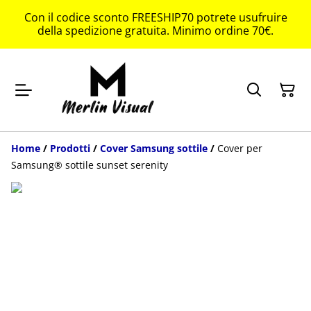
Con il codice sconto FREESHIP70 potrete usufruire
della spedizione gratuita. Minimo ordine 70€.
Home
/
Prodotti
/
Cover Samsung sottile
/
Cover per
Samsung® sottile sunset serenity