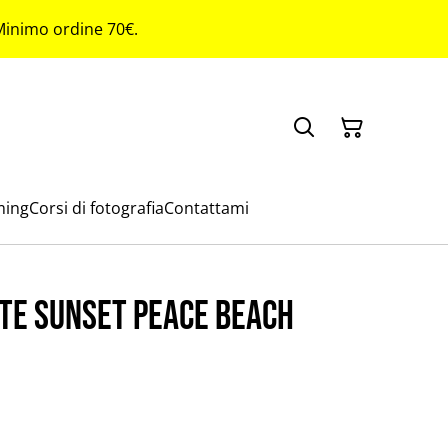
 Minimo ordine 70€.
ming
Corsi di fotografia
Contattami
tte sunset peace beach