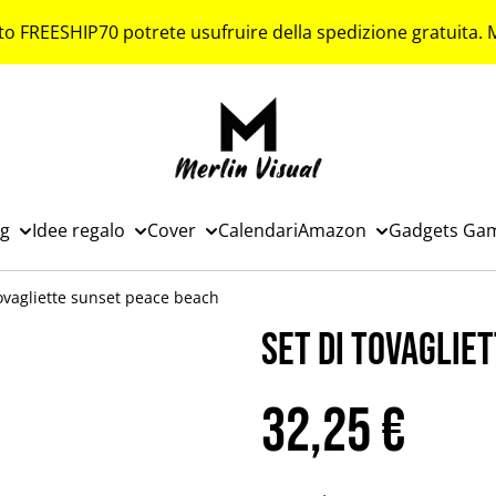
to FREESHIP70 potrete usufruire della spedizione gratuita.
ng
Idee regalo
Cover
Calendari
Amazon
Gadgets Ga
tovagliette sunset peace beach
Set di tovaglie
32,25 €