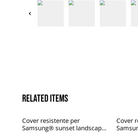
Related items
Cover resistente per
Cover r
Samsung® sunset landscape
Samsun
mountain
peace