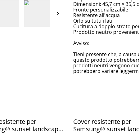
Dimensioni: 45,7 cm × 35,5 c
Fronte personalizzabile
Resistente all'acqua
Orlo su tutti i lati
Cucitura a doppio strato per 
Prodotto neutro proveniente
Avviso:
Tieni presente che, a causa 
questo prodotto potrebbero s
prodotti neutri vengono cuci
potrebbero variare leggerm
esistente per
Cover resistente per
g® sunset landscape
Samsung® sunset lan
sun