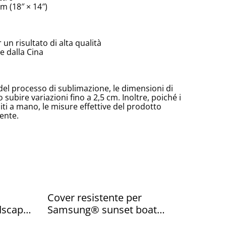
m (18″ × 14″)
un risultato di alta qualità
 dalla Cina
del processo di sublimazione, le dimensioni di
ubire variazioni fino a 2,5 cm. Inoltre, poiché i
ti a mano, le misure effettive del prodotto
ente.
Cover resistente per
dscape
Samsung® sunset boat
Venice