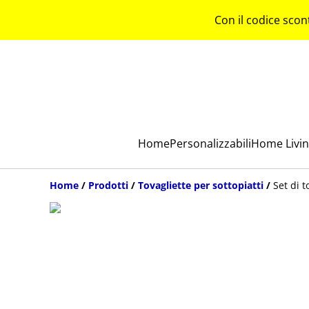
Con il codice scon
Home
Personalizzabili
Home Livi
Home
/
Prodotti
/
Tovagliette per sottopiatti
/
Set di 